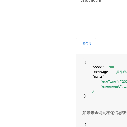
useAmount
JSON
{

"code"
: 
200
,

"message"
: 
"操作成
"data"
: 
{

        "useTime":"2023-12-18 14:04:35",

        "useAmount":1,

    }
,

}
如果未查询到核销信息或者查
{
