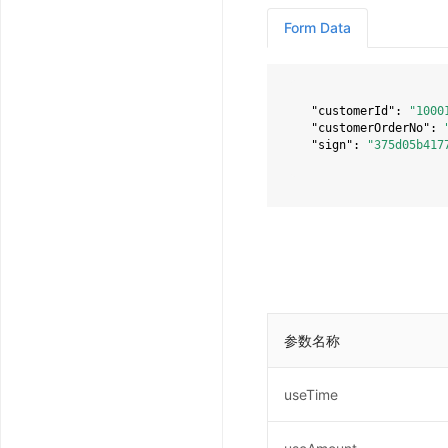
Form Data
"customerId"
: 
"1000
"customerOrderNo"
: 
"sign"
: 
"375d05b417
参数名称
useTime