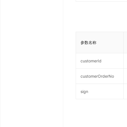
参数名称
customerId
customerOrderNo
sign